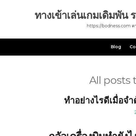
Skip
to
ทางเข้าเล่นเกมเดิมพัน 
content
https://bodness.com คาส
Blog
Co
All posts
ทำอย่างไรดีเมื่อจำ