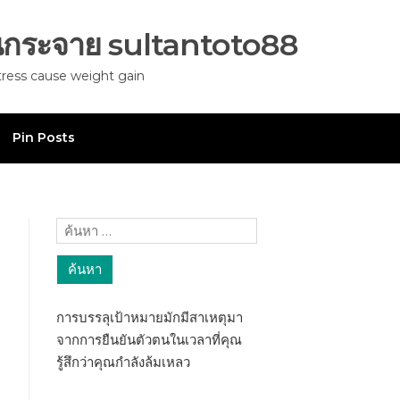
กกันกระจาย sultantoto88
stress cause weight gain
Pin Posts
ค้นหา
สำหรับ:
การบรรลุเป้าหมายมักมีสาเหตุมา
จากการยืนยันตัวตนในเวลาที่คุณ
รู้สึกว่าคุณกำลังล้มเหลว