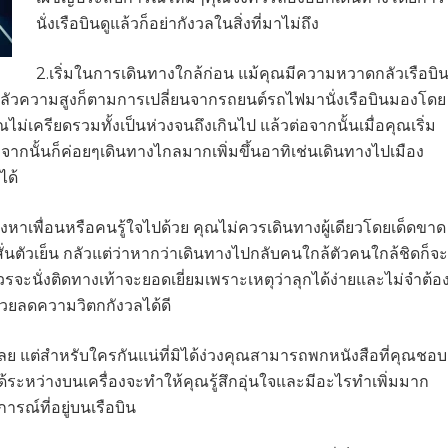
นั่งเรือบินดูแล้วก็อย่ากังวลในสิ่งที่มาไม่ถึง
2.เริ่มในการเดินทางใกล้ก่อน แม้คุณมีความหวาดกลัวเรือบิ
กลัวความสูงก็ตามการเปลี่ยนจากรถยนต์รถไฟมานั่งเรือบินมองโดย
ณไม่เครียดรวมทั้งเป็นห่วงจนถึงเกินไป แล้วต่อจากนั้นเมื่อคุณเริ่ม
จากนั้นก็ค่อยๆเดินทางไกลมากเพิ่มขึ้นอาทิเช่นเดินทางไปเมือง
ได้
องหาเพื่อนหรือคนรู้ใจไปด้วย คุณไม่ควรเดินทางผู้เดียวโดยเด็ดขาด
่นตัวเย็น กลัวแต่ว่าหากว่าเดินทางไปกลับคนใกล้ตัวคนใกล้ชิดก็จะ
่าควรจะนั่งติดทางเท้าจะยอดเยี่ยมเพราะเหตุว่าลุกได้ง่ายและไม่จำต้อ
่วยลดความวิตกกังวลได้ดี
 แต่สำหรับใครกันแน่ที่มิได้ง่วงคุณสามารถพกหนังสือที่คุณชอบ
้ระหว่างบนเครื่องจะทำให้คุณรู้สึกอุ่นใจและมีอะไรทำเพิ่มมาก
ารณ์ที่อยู่บนเรือบิน