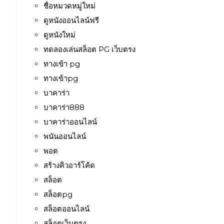
ชื่อหมวดหมู่ใหม่
ดูหนังออนไลน์ฟรี
ดูหนังใหม่
ทดลองเล่นสล็อต PG เว็บตรง
ทางเข้า pg
ทางเข้าpg
บาคาร่า
บาคาร่า888
บาคาร่าออนไลน์
พนันออนไลน์
พอต
สร้างคิวอาร์โค้ด
สล็อต
สล็อตpg
สล็อตออนไลน์
สล็อตเว็บตรง