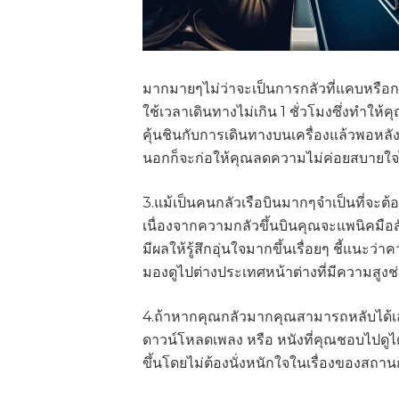
มากมายๆไม่ว่าจะเป็นการกลัวที่แคบหรือ
ใช้เวลาเดินทางไม่เกิน 1 ชั่วโมงซึ่งทำให้คุ
คุ้นชินกับการเดินทางบนเครื่องแล้วพอหลัง
นอกก็จะก่อให้คุณลดความไม่ค่อยสบายใจ
3.แม้เป็นคนกลัวเรือบินมากๆจำเป็นที่จะต้
เนื่องจากความกลัวขึ้นบินคุณจะแพนิคมือสั
มีผลให้รู้สึกอุ่นใจมากขึ้นเรื่อยๆ ชี้แนะว
มองดูไปต่างประเทศหน้าต่างที่มีความสูงช
4.ถ้าหากคุณกลัวมากคุณสามารถหลับได้เลย
ดาวน์โหลดเพลง หรือ หนังที่คุณชอบไปดูได
ขึ้นโดยไม่ต้องนั่งหนักใจในเรื่องของสถานก