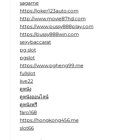
sagame
https://joker123auto.com
http://www.movie87hd.com
https://www.pussy888play.com
https://pussy888win.com
sexybaccarat
pg slot
pgslot
https://www.pgheng99.me
fullslot
live22
ดูหนัง
ดูหนังออนไลน์
ดูหนังฟรี
faro168
https://hongkong456.me
slot66