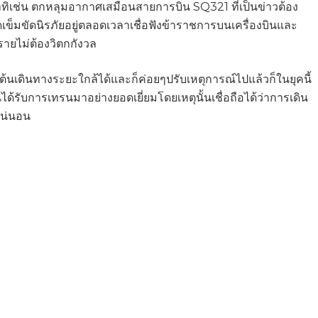
าทิเช่น ตกหลุมอากาศเสมือนสายการบิน SQ321 ที่เป็นข่าวต้อง
ดเข็มขัดนิรภัยอยู่ตลอดเวลาเชื่อฟังข้าราชการบนเครื่องบินและ
รายไม่ต้องวิตกกังวล
มต้นเดินทางระยะใกล้ได้และก็ค่อยๆปรับเหตุการณ์ไปแล้วก็ในยุคนี้
ได้รับการเทรนมาอย่างยอดเยี่ยมโดยเหตุนั้นเชื่อถือได้ว่าการเดิน
แน่นอน