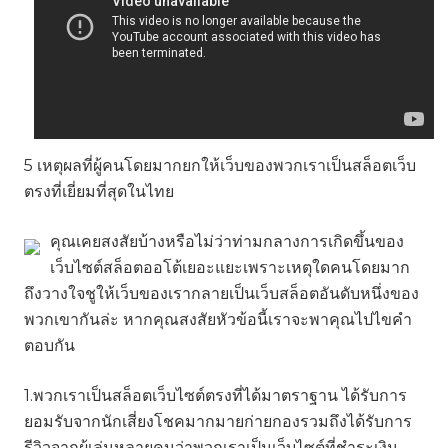
5 เหตุผลที่ผู้คนโดยมากยกให้เว็บของพวกเราเป็นสล็อตเว็บ
ตรงที่เยี่ยมที่สุดในไทย
คุณเคยสงสัยบ้างหรือไม่ว่าท่ามกลางการเกิดขึ้นของ
เว็บไซต์สล็อตออโต้เยอะแยะเพราะเหตุใดคนโดยมาก
ถึงวางใจชูให้เว็บของเรากลายเป็นเว็บสล็อตอันดับหนึ่งของ
พวกเขากันล่ะ หากคุณสงสัยหัวข้อนี้เราจะพาคุณไปไขคำ
ตอบกัน
1.พวกเราเป็นสล็อตเว็บไซต์ตรงที่ได้มาตราฐาน ได้รับการ
ยอมรับจากนักเสี่ยงโชคมากมายก่ายกองรวมถึงได้รับการ
รีวิวจากผู้เล่นหลายคนว่าพวกเราเป็นเว็บไซต์ที่ชำระเงิน