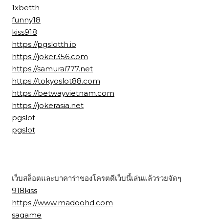
1xbetth
funny18
kiss918
https://pgslotth.io
https://joker356.com
https://samurai777.net
https://tokyoslot88.com
https://betwayvietnam.com
https://jokerasia.net
pgslot
pgslot
เว็บสล็อตและบาคาร่าของโครตดีเว็บนี้เล่นแล้วรวยจัดๆ
918kiss
https://www.madoohd.com
sagame