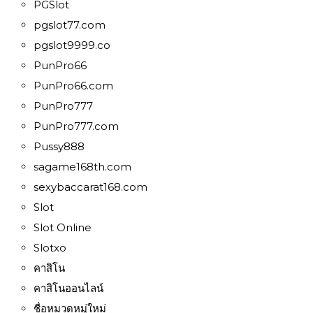
PGSlot
pgslot77.com
pgslot9999.co
PunPro66
PunPro66.com
PunPro777
PunPro777.com
Pussy888
sagame168th.com
sexybaccarat168.com
Slot
Slot Online
Slotxo
คาสิโน
คาสิโนออนไลน์
ชื่อหมวดหมู่ใหม่