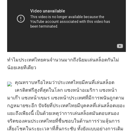
ทำไมประเทศไทยคนจำนวนมากถึงนิยมเล่นสล็อตกันไม่
น้อยเลยทีเดียว
คุณทราบหรือไหมว่าประเทศไทยมีคนที่เล่นสล็อต
เครดิตฟรีสูงที่สุดในโลก แซงหน้าอเมริกา แซงหน้า
มาเก๊า แซงหน้าเขมร แซงหน้าประเทศที่มีการพนันถูกตาม
กฎหมายซะอีก ปัจจัยที่ประเทศไทยมีบุคคลที่เล่นสล็อตเยอะ
แยะถึงเพียงนี้ เป็นด้วยเหตุว่าการเล่นสล็อตมันตอบสนอง
จริตของคนประเทศไทยที่ชื่นชอบในด้านการร่วมลุ้นการ
เสี่ยงโชคในระยะเวลาที่สั้นกระชับ ทั้งยังแบบอย่างการเดิม