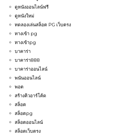
ดูหนังออนไลน์ฟรี
ดูหนังใหม่
ทดลองเล่นสล็อต PG เว็บตรง
ทางเข้า pg
ทางเข้าpg
บาคาร่า
บาคาร่า888
บาคาร่าออนไลน์
พนันออนไลน์
พอต
สร้างคิวอาร์โค้ด
สล็อต
สล็อตpg
สล็อตออนไลน์
สล็อตเว็บตรง